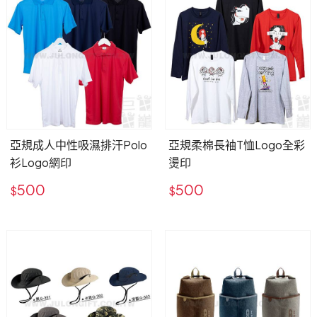
亞規成人中性吸濕排汗Polo
亞規柔棉長袖T恤Logo全彩
衫Logo網印
燙印
500
500
$
$