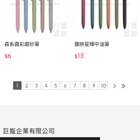
森系霧彩磨砂筆
霧映星輝中油筆
6
13
$
$
1
2
3
4
5
6
7
8
9
10
巨巃企業有限公司