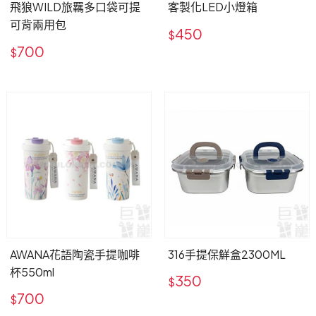
飛狼WILD旅羈多口袋可提
客製化LED小燈箱
可背兩用包
450
$
700
$
AWANA花語陶瓷手提咖啡
316手提保鮮盒2300ML
杯550ml
350
$
700
$