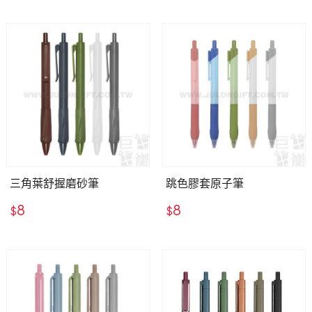
三角葉舒握磨砂筆
跳色膠套原子筆
8
8
$
$