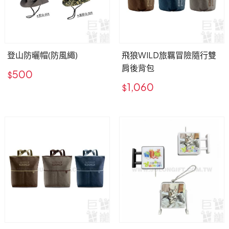
登山防曬帽(防風繩)
飛狼WILD旅羈冒險隨行雙
肩後背包
500
$
1,060
$