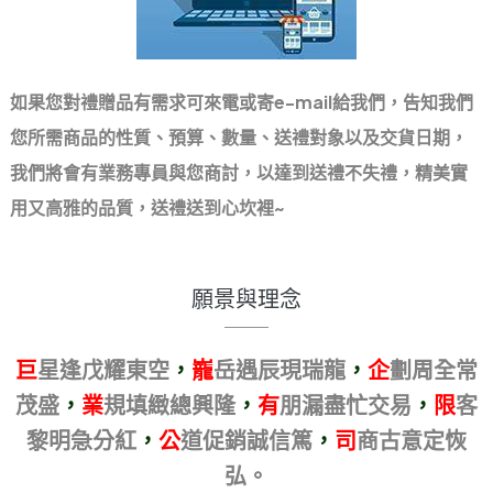
如果您對禮贈品有需求可來電或寄e-mail給我們，告知我們
您所需商品的性質、預算、數量、送禮對象以及交貨日期，
我們將會有業務專員與您商討，以達到送禮不失禮，精美實
用又高雅的品質，送禮送到心坎裡~
願景與理念
巨
星逢戊耀東空
，
巃
岳遇辰現瑞龍
，
企
劃周全常
茂盛
，
業
規填緻總興隆
，
有
朋漏盡忙交易
，
限
客
黎明急分紅
，
公
道促銷誠信篤
，
司
商古意定恢
弘。