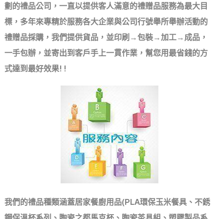
劃的禮品公司，一直以提供客人滿意的禮贈品服務為最大目
標，多年來專精於服務各大企業與公司行號舉所舉辦活動的
禮贈品採購，我們提供貨品，並印刷→包裝→加工→成品，
一手包辦，並寄出到客戶手上一貫作業，幫您用最省錢的方
式達到最好效果! !
我們的禮品種類涵蓋居家餐廚用品(PLA環保玉米餐具、不銹
鋼保溫杯系列、陶瓷之都馬克杯、陶瓷茶具組、塑膠製品系