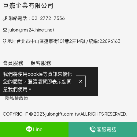
巨巃企業有限公司
聯絡電話：02-2772-7536
julon@ms24.hinet.net
地址台北市中山區遼寧街101巷2弄14號 / 統編:22896163
會員服務
顧客服務
我們將使用cookie等資訊來優化
訂購說明
委託找禮品
您的體驗，繼續瀏覽即表示您同
退換貨說明
聯絡客服
意我們使用。
使用條款
隱私權政策
COPYRIGHT © 2023 julongift.com.tw ALL RIGHTS RESERVED.
Line
客服電話