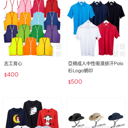
用心傳遞祝福，貼心感動有一套！全省企業贈禮合作推
薦，多款精緻禮品等你挑！
志工背心
亞規成人中性吸濕排汗Polo
衫Logo網印
400
$
500
$