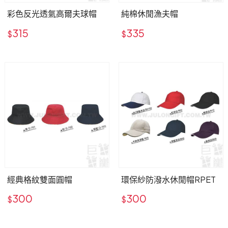
彩色反光透氣高爾夫球帽
純棉休閒漁夫帽
315
335
$
$
經典格紋雙面圓帽
環保紗防潑水休閒帽RPET
300
300
$
$