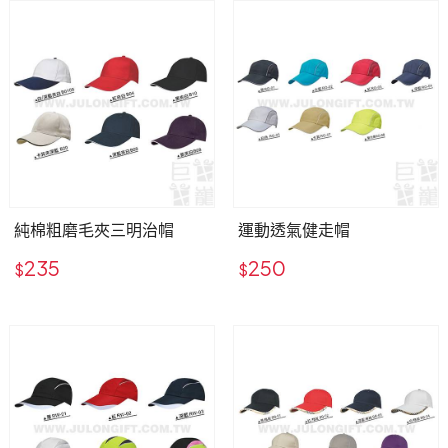
純棉粗磨毛夾三明治帽
運動透氣健走帽
235
250
$
$