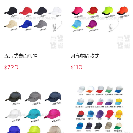
五片式素面棉帽
月亮帽眉款式
220
110
$
$