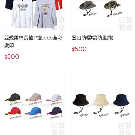
亞規柔棉長袖T恤Logo全彩
登山防曬帽(防風繩)
燙印
500
$
500
$