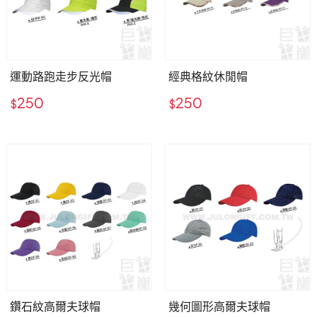
運動路跑走步反光帽
經典格紋休閒帽
250
250
$
$
鑽石紋高爾夫球帽
幾何圖形高爾夫球帽