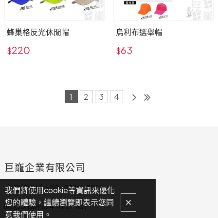
蜂巢格反光休閒帽
烏利布選舉帽
220
63
$
$
1
2
3
4
巨巃企業有限公司
聯絡電話：02-2772-7536
我們將使用cookie等資訊來優化
您的體驗，繼續瀏覽即表示您同
julon@ms24.hinet.net
意我們使用。