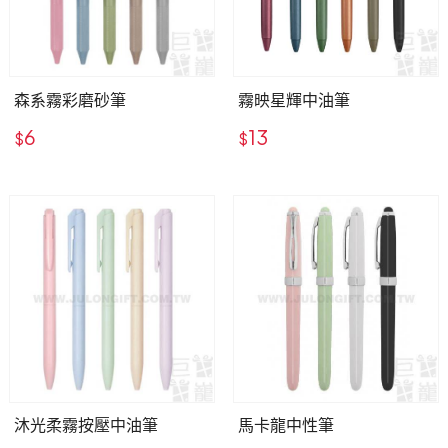
森系霧彩磨砂筆
霧映星輝中油筆
6
13
$
$
沐光柔霧按壓中油筆
馬卡龍中性筆