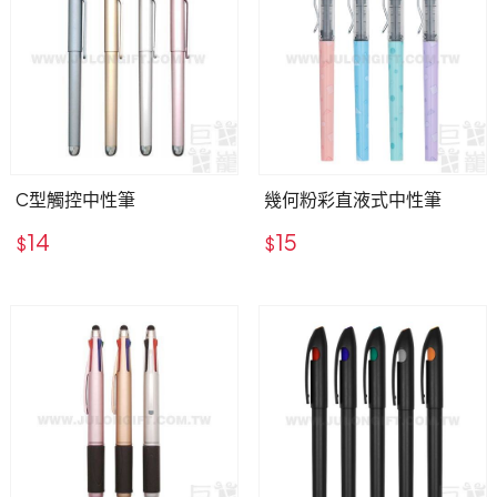
C型觸控中性筆
幾何粉彩直液式中性筆
14
15
$
$