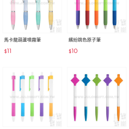
馬卡龍葫蘆噴霧筆
繽紛跳色原子筆
11
10
$
$