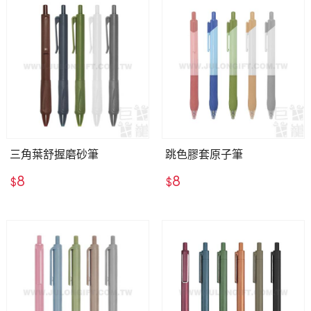
用心傳遞祝福，貼心感動有一套！全省企業贈禮合作推
薦，多款精緻禮品等你挑！
三角葉舒握磨砂筆
跳色膠套原子筆
8
8
$
$