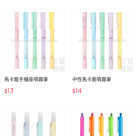
馬卡龍手機座噴霧筆
中性馬卡龍噴霧筆
13
14
$
$