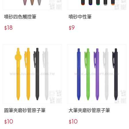
噴砂四色觸控筆
噴砂中性筆
18
9
$
$
圓筆夾磨砂管原子筆
大筆夾磨砂管原子筆
10
10
$
$