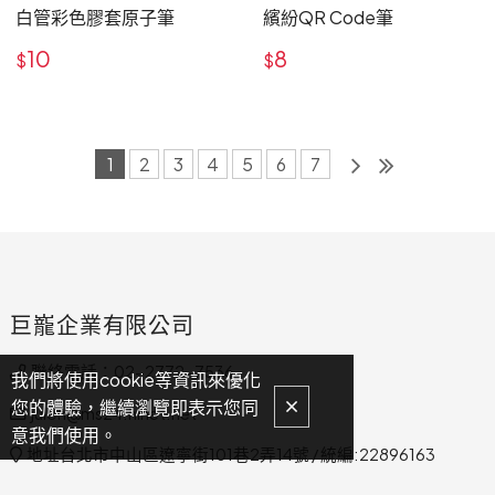
白管彩色膠套原子筆
繽紛QR Code筆
10
8
$
$
1
2
3
4
5
6
7
巨巃企業有限公司
聯絡電話：02-2772-7536
我們將使用cookie等資訊來優化
您的體驗，繼續瀏覽即表示您同
julon@ms24.hinet.net
意我們使用。
地址台北市中山區遼寧街101巷2弄14號 / 統編:22896163