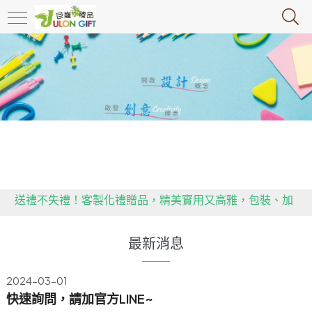
政府推行限塑令，大家快跟上腳步，推動環保，減塑!!!!!
送禮不失禮！客製化禮贈品，精美實用又高雅，包裝、加
工一手包辦，省預算達效益。
用心傳遞祝福，貼心感動有一套！全省企業贈禮合作推
最新消息
薦，多款精緻禮品等你挑！
政府推行限塑令，大家快跟上腳步，推動環保，減塑!!!!!
2024-03-01
快速詢問，請加官方LINE~
送禮不失禮！客製化禮贈品，精美實用又高雅，包裝、加