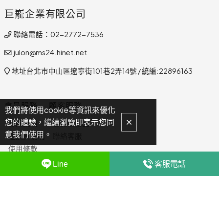
巨巃企業有限公司
聯絡電話：02-2772-7536
julon@ms24.hinet.net
地址台北市中山區遼寧街101巷2弄14號 / 統編:22896163
會員服務
顧客服務
我們將使用cookie等資訊來優化
您的體驗，繼續瀏覽即表示您同
訂購說明
委託找禮品
意我們使用。
退換貨說明
聯絡客服
使用條款
隱私權政策
Line
客服電話
COPYRIGHT © 2023 julongift.com.tw ALL RIGHTS RESERVED.