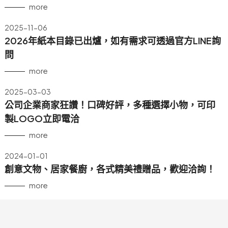
工一手包辦，省預算達效益。
more
用心傳遞祝福，貼心感動有一套！全省企業贈禮合作推
2025-11-06
薦，多款精緻禮品等你挑！
2026年紙本目錄已出爐，如有需求可透過官方LINE詢
問
more
2025-03-03
公司企業商家狂讚！口碑好評，多種選擇小物，可印
製LOGO立即電洽
more
2024-01-01
創意文物、居家餐廚，各式精美禮贈品，歡迎洽詢！
more