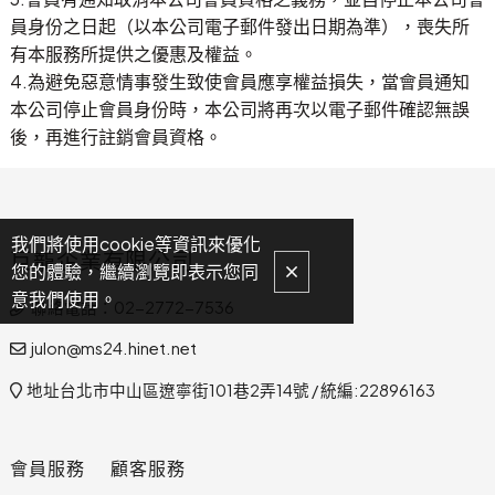
員身份之日起（以本公司電子郵件發出日期為準），喪失所
有本服務所提供之優惠及權益。
4.為避免惡意情事發生致使會員應享權益損失，當會員通知
本公司停止會員身份時，本公司將再次以電子郵件確認無誤
後，再進行註銷會員資格。
我們將使用cookie等資訊來優化
巨巃企業有限公司
您的體驗，繼續瀏覽即表示您同
意我們使用。
聯絡電話：02-2772-7536
julon@ms24.hinet.net
地址台北市中山區遼寧街101巷2弄14號 / 統編:22896163
會員服務
顧客服務