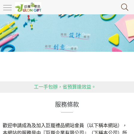
政府推行限塑令，大家快跟上腳步，推動環保，減塑!!!!!
送禮不失禮！客製化禮贈品，精美實用又高雅，包裝、加
工一手包辦，省預算達效益。
用心傳遞祝福，貼心感動有一套！全省企業贈禮合作推
服務條款
薦，多款精緻禮品等你挑！
政府推行限塑令，大家快跟上腳步，推動環保，減塑!!!!!
送禮不失禮！客製化禮贈品，精美實用又高雅，包裝、加
歡迎申請成為及加入巨巃禮品網站會員（以下稱本網站），
工一手包辦，省預算達效益。
本網站的服務是由『巨巃企業有限公司』（下稱本公司）所