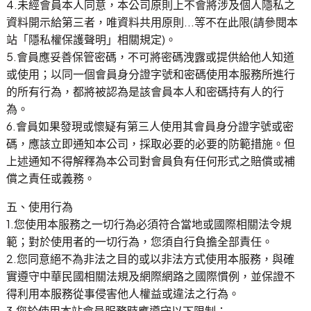
4.未經會員本人同意，本公司原則上不會將涉及個人隱私之
資料開示給第三者，唯資料共用原則...等不在此限(請參閱本
站「隱私權保護聲明」相關規定)。
5.會員應妥善保管密碼，不可將密碼洩露或提供給他人知道
或使用；以同一個會員身分證字號和密碼使用本服務所進行
的所有行為，都將被認為是該會員本人和密碼持有人的行
為。
6.會員如果發現或懷疑有第三人使用其會員身分證字號或密
碼，應該立即通知本公司，採取必要的必要的防範措施。但
上述通知不得解釋為本公司對會員負有任何形式之賠償或補
償之責任或義務。
五、使用行為
1.您使用本服務之一切行為必須符合當地或國際相關法令規
範；對於使用者的一切行為，您須自行負擔全部責任。
2.您同意絕不為非法之目的或以非法方式使用本服務，與確
實遵守中華民國相關法規及網際網路之國際慣例，並保證不
得利用本服務從事侵害他人權益或違法之行為。
3.您於使用本站會員服務時應遵守以下限制：