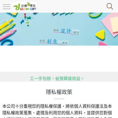
政府推行限塑令，大家快跟上腳步，推動環保，減塑!!!!!
送禮不失禮！客製化禮贈品，精美實用又高雅，包裝、加
工一手包辦，省預算達效益。
用心傳遞祝福，貼心感動有一套！全省企業贈禮合作推
隱私權政策
薦，多款精緻禮品等你挑！
政府推行限塑令，大家快跟上腳步，推動環保，減塑!!!!!
本公司十分重視您的隱私權保護，將依個人資料保護法及本
送禮不失禮！客製化禮贈品，精美實用又高雅，包裝、加
隱私權政策蒐集、處理及利用您的個人資料，並提供您對個
工一手包辦，省預算達效益。