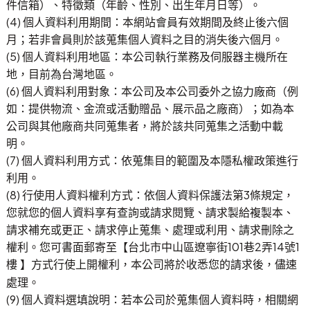
件信箱）、特徵類（年齡、性別、出生年月日等）。
(4) 個人資料利用期間：本網站會員有效期間及終止後六個
月；若非會員則於該蒐集個人資料之目的消失後六個月。
(5) 個人資料利用地區：本公司執行業務及伺服器主機所在
地，目前為台灣地區。
(6) 個人資料利用對象：本公司及本公司委外之協力廠商（例
如：提供物流、金流或活動贈品、展示品之廠商）；如為本
公司與其他廠商共同蒐集者，將於該共同蒐集之活動中載
明。
(7) 個人資料利用方式：依蒐集目的範圍及本隱私權政策進行
利用。
(8) 行使用人資料權利方式：依個人資料保護法第3條規定，
您就您的個人資料享有查詢或請求閱覽、請求製給複製本、
請求補充或更正、請求停止蒐集、處理或利用、請求刪除之
權利。您可書面郵寄至【台北市中山區遼寧街101巷2弄14號1
樓
】方式行使上開權利，本公司將於收悉您的請求後，儘速
處理。
(9) 個人資料選填說明：若本公司於蒐集個人資料時，相關網