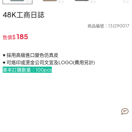
48K工商日誌
商品編號：13J290017
185
$
售價
♥ 採用高級進口變色仿真皮
♥ 可烙印或燙金公司文宣及LOGO(費用另計)
基本訂購數量：100pcs