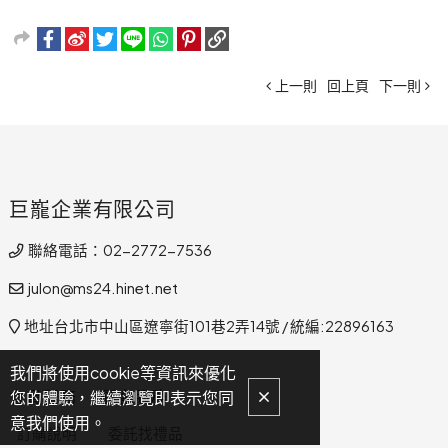
上一則
回上頁
下一則
巨巃企業有限公司
聯絡電話：02-2772-7536
julon@ms24.hinet.net
地址台北市中山區遼寧街101巷2弄14號 / 統編:22896163
我們將使用cookie等資訊來優化
會員服務
顧客服務
您的體驗，繼續瀏覽即表示您同
意我們使用。
訂購說明
委託找禮品