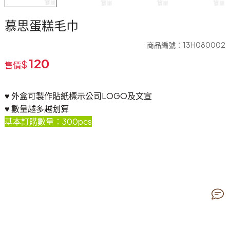
慕思蛋糕毛巾
商品編號：13H080002
120
$
售價
♥ 外盒可製作貼紙標示公司LOGO及文宣
♥ 數量越多越划算
基本訂購數量：300pcs